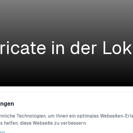
icate in der Lo
von mySuricate ist hoch. Nun haben wir unseren Verein in d
ungen
aller Kreisblatt vorgestellt. Vielen Dank an dieser Stelle an
liche Technologien, um Ihnen ein optimales Webseiten-Erleb
ikel:
s helfen, diese Webseite zu verbessern.
ng