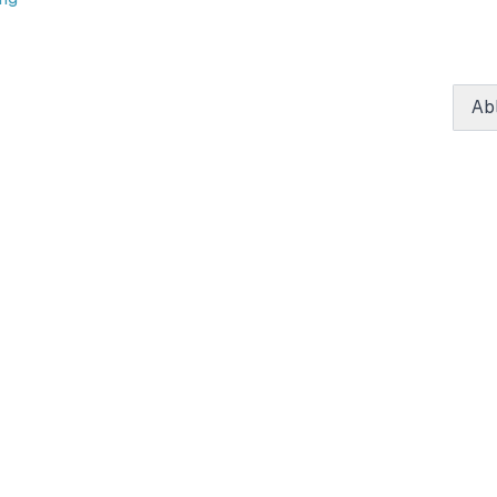
Ab
Wichtige Links
Impressum
Nutzungsbedingungen
Datenschutzbestimmungen
Cookie-Richtlinien