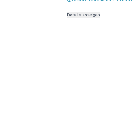
Haller Kreisblatt
Details anzeigen
mySuricate
e.V.