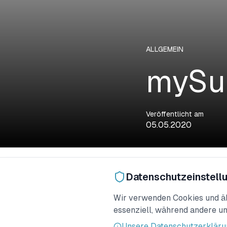
ALLGEMEIN
mySur
Veröffentlicht am
05.05.2020
Das Medieninteresse 
Datenschutzeinstell
Westfalen-Blatt und H
Wir verwenden Cookies und ähn
Hier findet ihr die Art
essenziell, während andere un
Westfalen-Blatt
Unsere Datenschutzerkläru