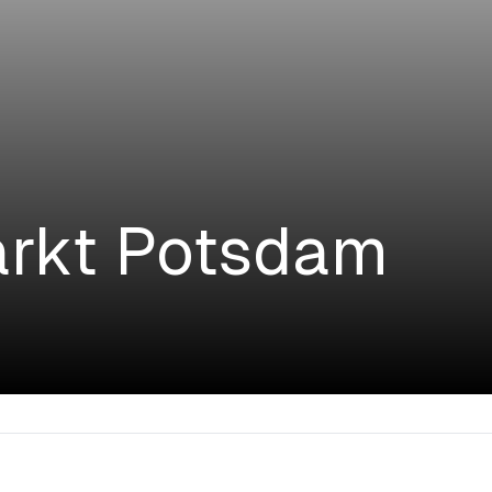
arkt Potsdam
kt Potsdam im Rahmen
nteressierten