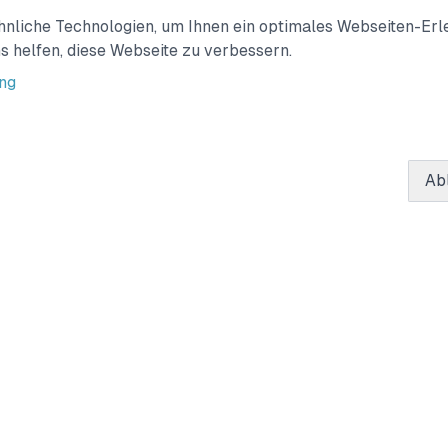
i unsere Arbeit und App vorgestellt. Gerade der Punkt, dass 
liche Technologien, um Ihnen ein optimales Webseiten-Erleb
nen, aber analog gespielt werden müssen, hat die Teilnehm
s helfen, diese Webseite zu verbessern.
ressent:innen waren dabei deutschlandweit verstreut und ka
ng
rbeitsfeldern. Das freut Leo natürlich enorm. Wenn auch ihr 
p kennenzulernen, dann meldet euch gerne bei uns!
Ab
Wichtige Links
Impressum
Nutzungsbedingungen
Datenschutzbestimmungen
Cookie-Richtlinien