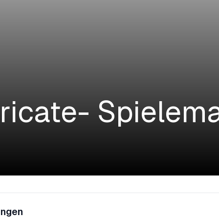
icate- Spielem
war es am Freitag soweit. Wir durften uns beim Spielemar
ungen
entieren. Über das Online Video Format Zoom haben wir 10 i