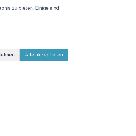
unsere Spiele digital
nis zu bieten. Einige sind
er:innen am meisten
men aus den
Interesse habt,
lehnen
Alle akzeptieren
Kontakt
mySuricate
Swinemünder Str. 17
33803 Steinhagen
Deutschland