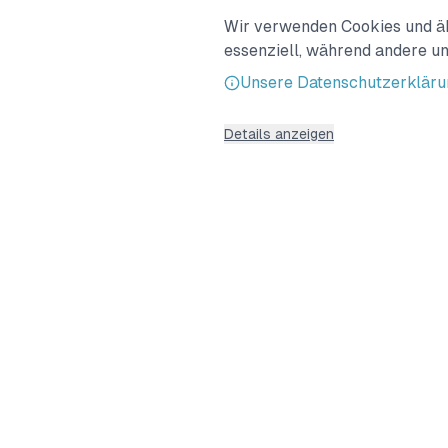
Teilnehmer:innen dabe
Wir verwenden Cookies und ähn
abgerufen werden kön
essenziell, während andere un
begeistert. Die Inte
Unsere Datenschutzerkläru
unterschiedlichsten A
unsere Arbeit und Ap
Details anzeigen
> Start
mySuricate
e.V.