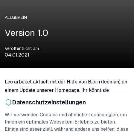
ALLGEMEIN
Version 1.0
Veröffentlicht am
04.01.2021
Leo arbeitet aktuell mit der Hilfe von Björn (Iceman) an
einem Update unserer Homepage. Ihr könnt sie
trotzdem weiterhin nutzen.
Datenschutzeinstellungen
Wir haben unsere App, mit einem Update in der
Wir verwenden Cookies und ähnliche Technologien, um
Winterpause, von der Beta Version auf “mySuricate 1.0
Ihnen ein optimales Webseiten-Erlebnis zu bieten.
– die Plattform für Soziales lernen“ erneuert. Leo ist
Einige sind essenziell, während andere uns helfen, diese
schon ganz gespannt welche Veränderungen das mit