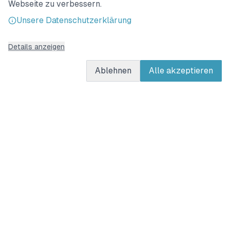
Webseite zu verbessern.
sich bringt.
Unsere Datenschutzerklärung
Vielen Dank auch Quandes für den technischen
Support.
Details anzeigen
Ablehnen
Alle akzeptieren
mySuricate
e.V.
Wichtige Links
Impressum